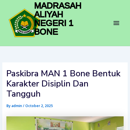
Skip
MADRASAH
to
ALIYAH
content
Men
NEGERI 1
BONE
Paskibra MAN 1 Bone Bentuk
Karakter Disiplin Dan
Tangguh
By
admin
/
October 2, 2025