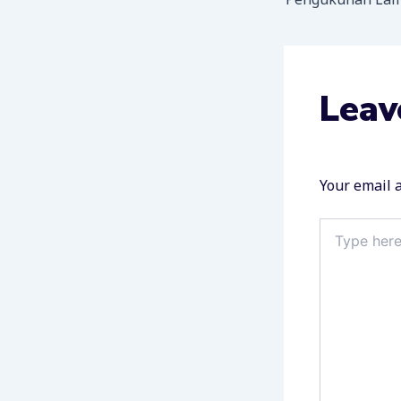
Leav
Your email a
Type
here..