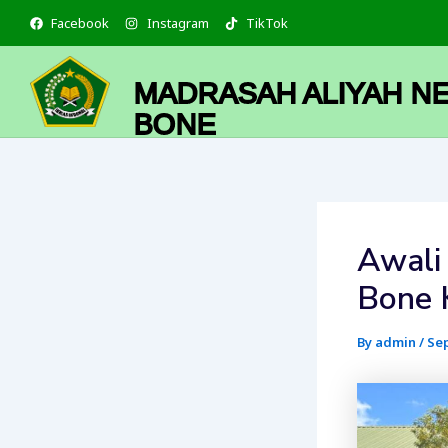
Skip
Facebook
Instagram
TikTok
to
content
MADRASAH ALIYAH NE
BONE
Awali
Bone 
By
admin
/
Sep