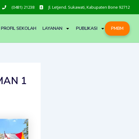
(0481) 21238
Jl. Letjend. Sukawati, Kabupaten Bone 92712
PROFIL SEKOLAH
LAYANAN
PUBLIKASI
PMBM
 MAN 1