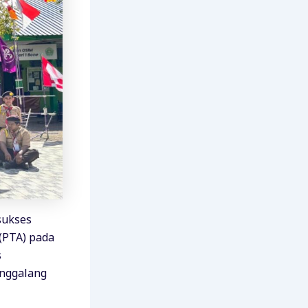
sukses
(PTA) pada
s
enggalang