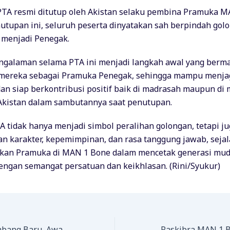
TA resmi ditutup oleh Akistan selaku pembina Pramuka M
tupan ini, seluruh peserta dinyatakan sah berpindah golo
 menjadi Penegak.
ngalaman selama PTA ini menjadi langkah awal yang berm
 mereka sebagai Pramuka Penegak, sehingga mampu menjag
dan siap berkontribusi positif baik di madrasah maupun di 
Akistan dalam sambutannya saat penutupan.
A tidak hanya menjadi simbol peralihan golongan, tetapi j
 karakter, kepemimpinan, dan rasa tanggung jawab, seja
akan Pramuka di MAN 1 Bone dalam mencetak generasi mud
ngan semangat persatuan dan keikhlasan. (Rini/Syukur)
Pengukuhan Lambang Baru, Awali Babak Baru Paskibra MAN 1 Bone