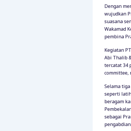
Dengan men
wujudkan Pr
suasana sem
Wakamad Kes
pembina Pr
Kegiatan PT
Abi Thalib 
tercatat 34
committee,
Selama tiga
seperti lat
beragam kar
Pembekalan
sebagai Pra
pengabdian