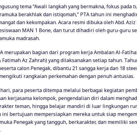
gusung tema “Awali langkah yang bermakna, fokus pada tu
amuka berakhlak dan istiqomah,” PTA tahun ini menghadi
angat dan kekompakan. Acara resmi dibuka oleh Abd. Aziz
iswaan MAN 1 Bone, dan turut dihadiri oleh guru-guru se
amuka madrasah.
A merupakan bagian dari program kerja Ambalan Al-Fatihah
& Fatimah Az Zahrah) yang dilaksanakan setiap tahun. Tahun
 peserta calon Penegak, dibantu 21 sangga kerja dan 18 stee
 mengikuti rangkaian perkemahan dengan penuh antusias.
 hari, para peserta ditempa melalui berbagai kegiatan pem
ihan kerjasama kelompok, pengendalian diri dalam menghad
akter teman, hingga belajar mandiri di luar lingkungan ru
 ini bertujuan mempersiapkan mereka untuk siap menge
muka Penegak yang tangguh, berkarakter, dan memiliki se
.