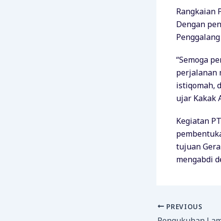
Rangkaian P
Dengan penu
Penggalang
“Semoga pe
perjalanan
istiqomah, 
ujar Kakak 
Kegiatan PT
pembentukan
tujuan Ger
mengabdi de
PREVIOUS