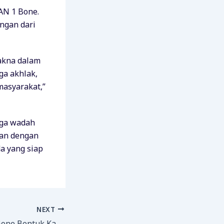
AN 1 Bone.
ngan dari
akna dalam
a akhlak,
masyarakat,”
uga wadah
lan dengan
a yang siap
NEXT
Paskibra MAN 1 Bone Bentuk Karakter Disiplin dan Tangguh