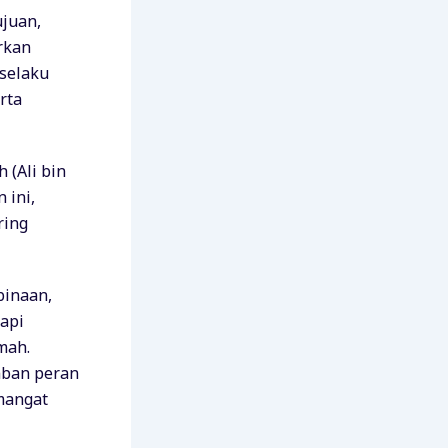
juan,
rkan
 selaku
rta
 (Ali bin
 ini,
ring
binaan,
api
mah.
mban peran
mangat