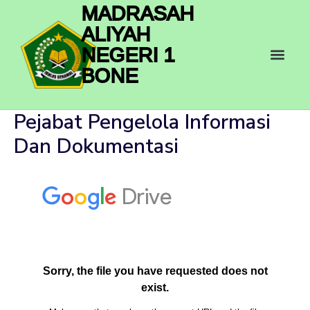
Skip
MADRASAH
to
ALIYAH
content
Men
NEGERI 1
BONE
Pejabat Pengelola Informasi
Dan Dokumentasi