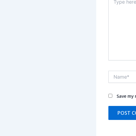
here..
Name*
Save my n