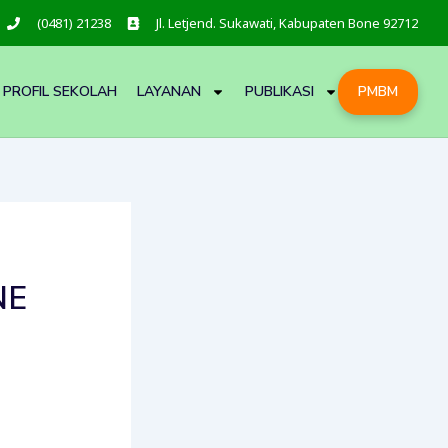
(0481) 21238
Jl. Letjend. Sukawati, Kabupaten Bone 92712
PROFIL SEKOLAH
LAYANAN
PUBLIKASI
PMBM
NE