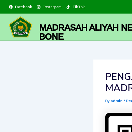
Skip
Facebook
Instagram
TikTok
to
content
MADRASAH ALIYAH NE
BONE
PENG
MADR
By
admin
/
Dec