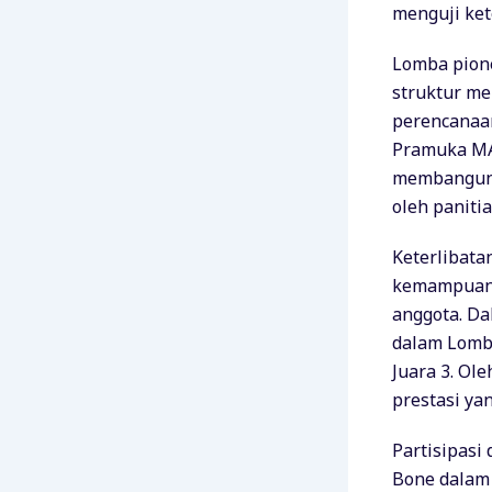
menguji ke
Lomba pion
struktur m
perencanaan
Pramuka MA
membangun k
oleh panitia
Keterlibata
kemampuan t
anggota. Da
dalam Lomb
Juara 3. Ol
prestasi ya
Partisipasi
Bone dalam 