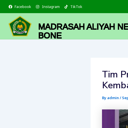
Skip
Facebook
Instagram
TikTok
to
content
MADRASAH ALIYAH NE
BONE
Tim P
Kemba
By
admin
/
Sep