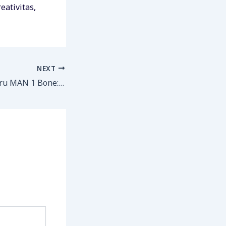
eativitas,
NEXT
Kiprah Marsal Guru MAN 1 Bone: Dari Peserta Menjadi Instruktur Inti Nasional