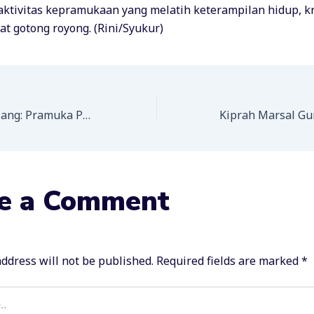
aktivitas kepramukaan yang melatih keterampilan hidup, kr
t gotong royong. (Rini/Syukur)
Kreativitas Gemilang: Pramuka Putri MAN 1 Bone Sabet Juara 1 Lomba Mural di KELOPAK Nasional 2024
e a Comment
ddress will not be published.
Required fields are marked
*