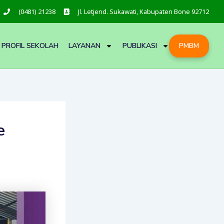
(0481) 21238
Jl. Letjend. Sukawati, Kabupaten Bone 92712
PROFIL SEKOLAH
LAYANAN
PUBLIKASI
PMBM
e