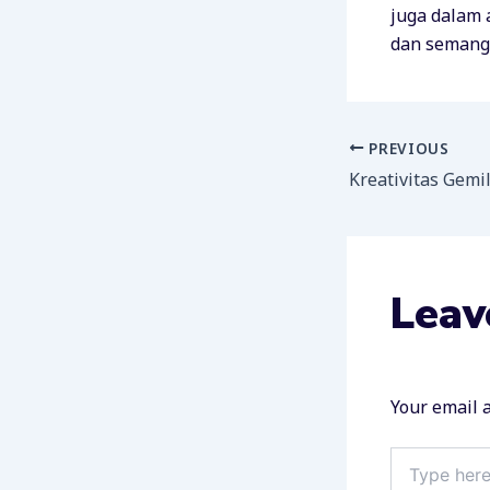
juga dalam 
dan semanga
PREVIOUS
Leav
Your email a
Type
here..