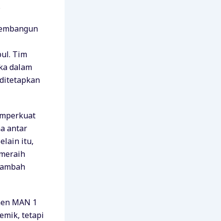
.
membangun
pul. Tim
ka dalam
 ditetapkan
emperkuat
a antar
lain itu,
 meraih
enambah
tmen MAN 1
mik, tetapi