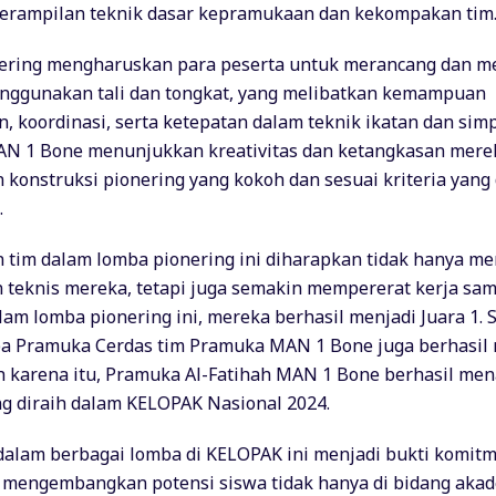
terampilan teknik dasar kepramukaan dan kekompakan tim
ering mengharuskan para peserta untuk merancang dan 
enggunakan tali dan tongkat, yang melibatkan kemampuan
, koordinasi, serta ketepatan dalam teknik ikatan dan sim
N 1 Bone menunjukkan kreativitas dan ketangkasan mere
onstruksi pionering yang kokoh dan sesuai kriteria yang
.
n tim dalam lomba pionering ini diharapkan tidak hanya m
eknis mereka, tetapi juga semakin mempererat kerja sam
lam lomba pionering ini, mereka berhasil menjadi Juara 1. Se
a Pramuka Cerdas tim Pramuka MAN 1 Bone juga berhasil
eh karena itu, Pramuka Al-Fatihah MAN 1 Bone berhasil m
ng diraih dalam KELOPAK Nasional 2024.
 dalam berbagai lomba di KELOPAK ini menjadi bukti komi
mengembangkan potensi siswa tidak hanya di bidang akade