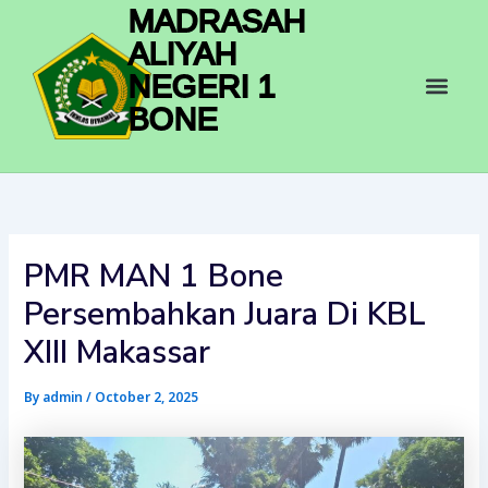
Skip
MADRASAH
to
ALIYAH
content
Men
NEGERI 1
BONE
PMR MAN 1 Bone
Persembahkan Juara Di KBL
XIII Makassar
By
admin
/
October 2, 2025