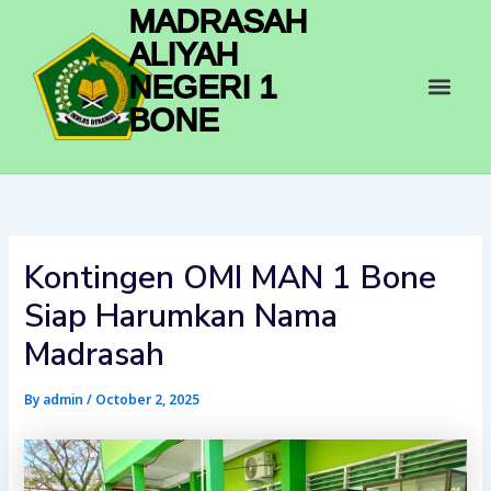
Skip
MADRASAH
to
ALIYAH
content
Men
NEGERI 1
BONE
Kontingen OMI MAN 1 Bone
Siap Harumkan Nama
Madrasah
By
admin
/
October 2, 2025