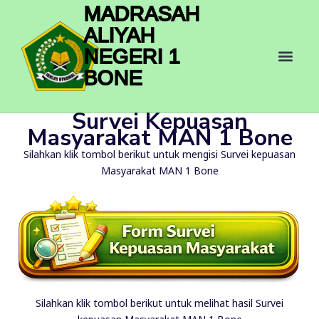
Skip
MADRASAH
to
ALIYAH
content
Men
NEGERI 1
BONE
Survei Kepuasan
Masyarakat MAN 1 Bone
Silahkan klik tombol berikut untuk mengisi Survei kepuasan
Masyarakat MAN 1 Bone
Silahkan klik tombol berikut untuk melihat hasil Survei