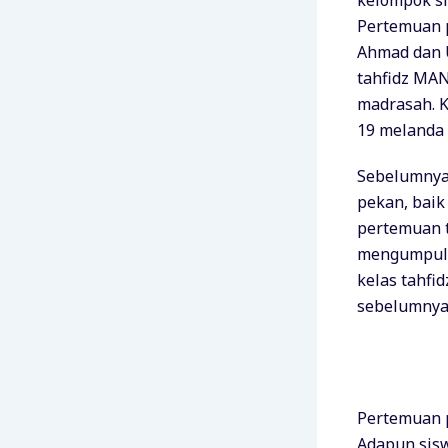
kelompok si
Pertemuan p
Ahmad dan U
tahfidz MAN
madrasah. K
19 melanda 
Sebelumnya,
pekan, baik
pertemuan t
mengumpulka
kelas tahfi
sebelumnya 
Pertemuan pe
Adapun sisw