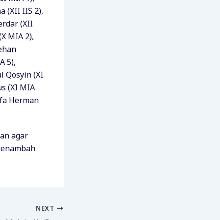
(XII IIS 2),
rdar (XII
(X MIA 2),
Rehan
A 5),
l Qosyin (XI
us (XI MIA
lifa Herman
kan agar
 menambah
NEXT