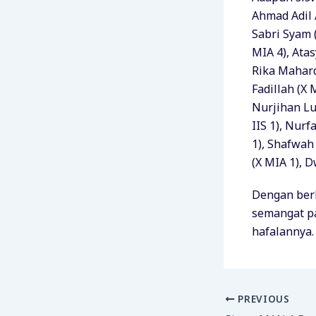
Ahmad Adil A
Sabri Syam 
MIA 4), Atasy
Rika Mahard
Fadillah (X 
Nurjihan Lu
IIS 1), Nur
1), Shafwah
(X MIA 1), D
Dengan berl
semangat p
hafalannya.
PREVIOUS