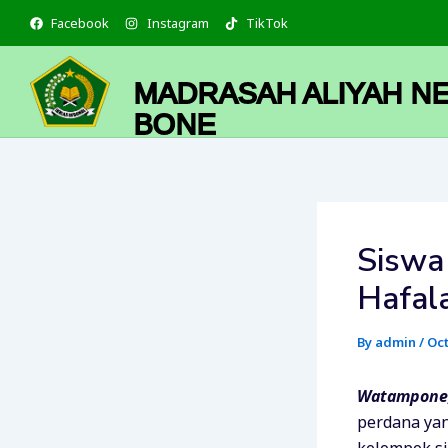
Skip
Facebook
Instagram
TikTok
to
content
MADRASAH ALIYAH NE
BONE
Siswa
Hafal
By
admin
/
Oct
Watampone,
perdana yan