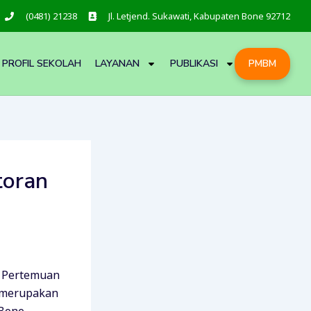
(0481) 21238
Jl. Letjend. Sukawati, Kabupaten Bone 92712
PROFIL SEKOLAH
LAYANAN
PUBLIKASI
PMBM
toran
1 Pertemuan
z merupakan