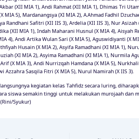
kbar (XII MIA 1), Andi Rahmat (XII MIA 1), Dhimas Tri Utama 
(X MIA 5), Mardanangsya (XI MIA 2), A.Ahmad Fadhil Dzuchae
a Randhani Safitri (XII IIS 3), Ardelia (XII IIS 3), Nur Asizah 
ika (XII MIA 1), Indah Maharani Husnul (X MIA 4), Aisyah 
MIA 4), Andi Artika Wulan Sari (X MIA 5), Aguswidiyanti (X MI
thfiyah Husain (X MIA 2), Asyifa Ramadhani (XI MIA 1), Nuru
fauziah (XI MIA 2), Asyima Ramadhani (XI MIA 1), Nurmila Ag
 Arif (X MIA 3), Andi Nurrizqah Hamdana (X MIA 5), Nurkha
wi Azzahra Sasqila Fitri (X MIA 5), Nurul Namirah (X IIS 3).
angsungnya kegiatan kelas Tahfidz secara luring, diharap
ara siswa semakin tinggi untuk melakukan murojaah dan
 (Rini/Syukur)