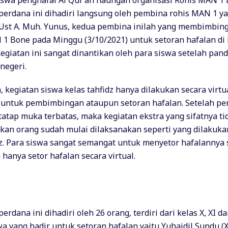
swa penghafal Al Qur’an naungan organisasi Rohis MAN 1 
erdana ini dihadiri langsung oleh pembina rohis MAN 1 yai
st A. Muh. Yunus, kedua pembina inilah yang membimbing
 1 Bone pada Minggu (3/10/2021) untuk setoran hafalan d
egiatan ini sangat dinantikan oleh para siswa setelah pand
negeri.
 kegiatan siswa kelas tahfidz hanya dilakukan secara virtu
 untuk pembimbingan ataupun setoran hafalan. Setelah p
atap muka terbatas, maka kegiatan ekstra yang sifatnya t
n orang sudah mulai dilaksanakan seperti yang dilakuka
dz. Para siswa sangat semangat untuk menyetor hafalannya 
hanya setor hafalan secara virtual.
rdana ini dihadiri oleh 26 orang, terdiri dari kelas X, XI dan
a yang hadir untuk setoran hafalan yaitu Yuhaidil Sundu (X