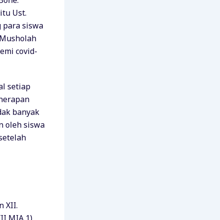
Bone.
tu Ust.
 para siswa
i Musholah
emi covid-
al setiap
enerapan
idak banyak
n oleh siswa
setelah
 XII.
II MIA 1),