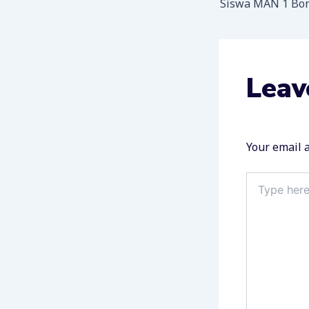
Leav
Your email a
Type
here..