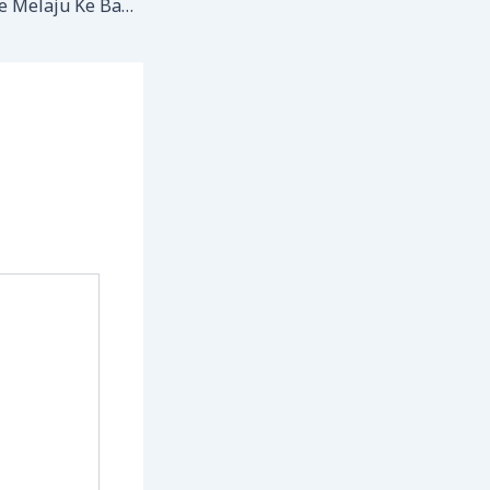
Siswa MAN 1 Bone Melaju Ke Babak Penyisihan KESN