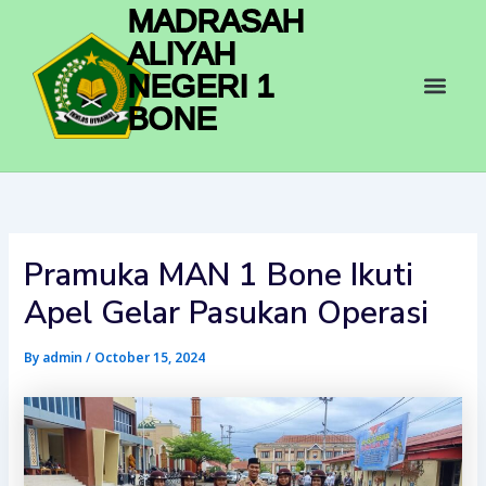
Skip
MADRASAH
to
ALIYAH
content
Men
NEGERI 1
BONE
Pramuka MAN 1 Bone Ikuti
Apel Gelar Pasukan Operasi
By
admin
/
October 15, 2024