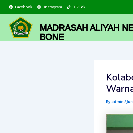
Skip
Facebook
Instagram
TikTok
to
content
MADRASAH ALIYAH NE
BONE
Kolabo
Warna
By
admin
/
Jun