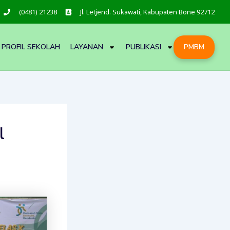
(0481) 21238
Jl. Letjend. Sukawati, Kabupaten Bone 92712
PROFIL SEKOLAH
LAYANAN
PUBLIKASI
PMBM
l