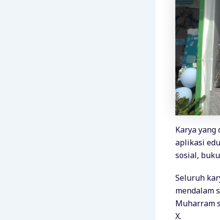
Karya yang 
aplikasi ed
sosial, buku
Seluruh ka
mendalam si
Muharram se
X.