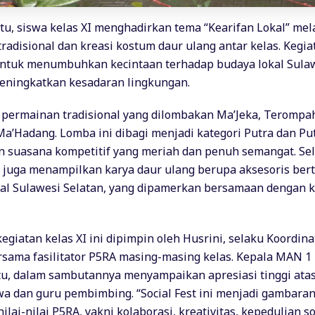
tu, siswa kelas XI menghadirkan tema “Kearifan Lokal” mel
radisional dan kreasi kostum daur ulang antar kelas. Kegiat
ntuk menumbuhkan kecintaan terhadap budaya lokal Sulaw
eningkatkan kesadaran lingkungan.
 permainan tradisional yang dilombakan Ma’Jeka, Terompa
a’Hadang. Lomba ini dibagi menjadi kategori Putra dan Put
 suasana kompetitif yang meriah dan penuh semangat. Sela
s juga menampilkan karya daur ulang berupa aksesoris be
kal Sulawesi Selatan, yang dipamerkan bersamaan dengan 
kegiatan kelas XI ini dipimpin oleh Husrini, selaku Koordin
ersama fasilitator P5RA masing-masing kelas. Kepala MAN 1
u, dalam sambutannya menyampaikan apresiasi tinggi atas 
wa dan guru pembimbing. “Social Fest ini menjadi gambaran
lai-nilai P5RA, yakni kolaborasi, kreativitas, kepedulian so