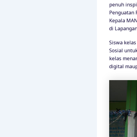
penuh inspi
Penguatan P
Kepala MAN 
di Lapanga
Siswa kelas
Sosial untu
kelas menam
digital maup