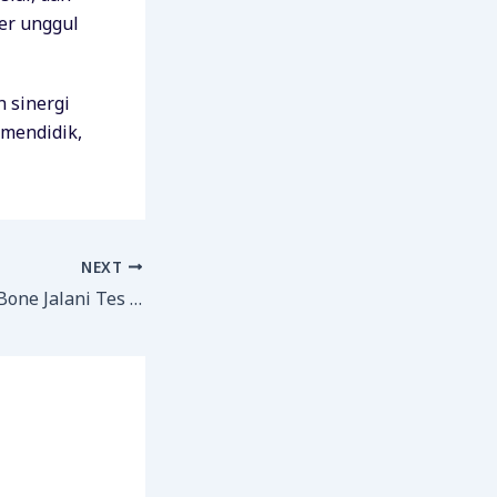
er unggul
 sinergi
 mendidik,
NEXT
20 CPPPK MAN 1 Bone Jalani Tes Mengaji Sebelum Pelantikan