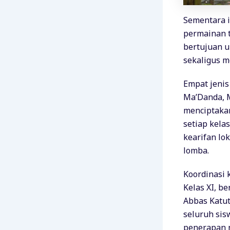
Sementara i
permainan t
bertujuan u
sekaligus m
Empat jenis
Ma’Danda, M
menciptakan
setiap kela
kearifan lo
lomba.
Koordinasi 
Kelas XI, b
Abbas Katut
seluruh sis
penerapan ni