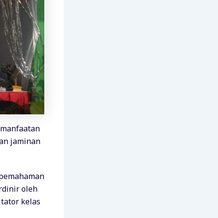
pemanfaatan
uan jaminan
n pemahaman
dinir oleh
tator kelas