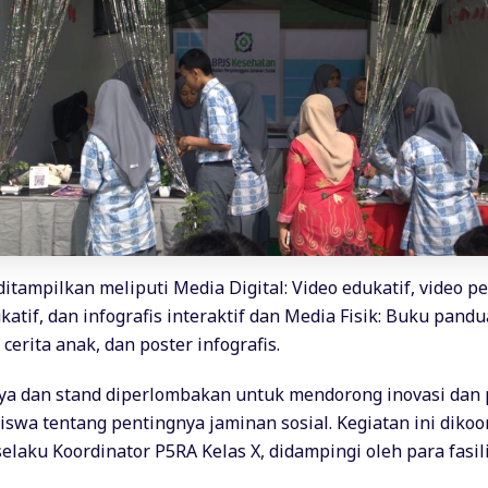
ditampilkan meliputi Media Digital: Video edukatif, video 
ukatif, dan infografis interaktif dan Media Fisik: Buku pand
 cerita anak, dan poster infografis.
rya dan stand diperlombakan untuk mendorong inovasi da
swa tentang pentingnya jaminan sosial. Kegiatan ini dikoor
laku Koordinator P5RA Kelas X, didampingi oleh para fasili