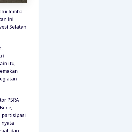
alui lomba
an ini
esi Selatan
h,
ri,
in itu,
rtemakan
kegiatan
ator P5RA
 Bone,
partisipasi
 nyata
sial, dan