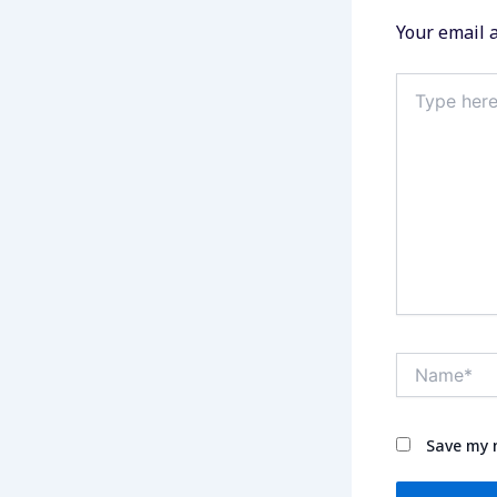
Your email a
Type
here..
Name*
Save my n