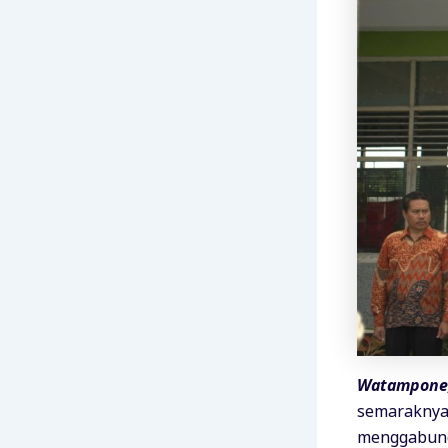
Watampone,
semaraknya 
menggabungk