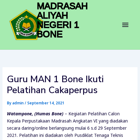
Skip
MADRASAH
to
ALIYAH
content
Men
NEGERI 1
BONE
Guru MAN 1 Bone Ikuti
Pelatihan Cakaperpus
By
admin
/
September 14, 2021
Watampone, (Humas Bone)
– Kegiatan Pelatihan Calon
Kepala Perpustakaan Madrasah Angkatan VI yang diadakan
secara daring/online berlangsung mulai 6 s.d 29 September
2021. Pelatihan ini diadakan oleh Pusdiklat Tenaga Teknis