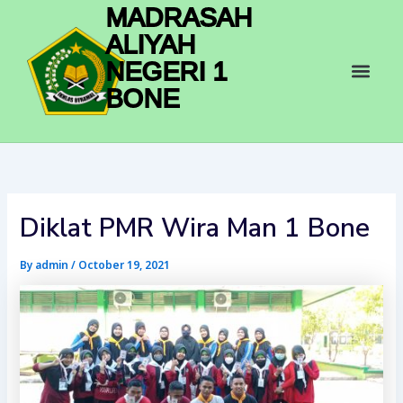
Skip
MADRASAH
to
ALIYAH
content
Men
NEGERI 1
BONE
Diklat PMR Wira Man 1 Bone
By
admin
/
October 19, 2021