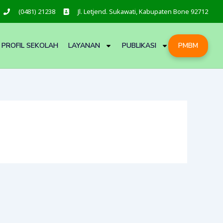
(0481) 21238
Jl. Letjend. Sukawati, Kabupaten Bone 92712
PROFIL SEKOLAH
LAYANAN
PUBLIKASI
PMBM