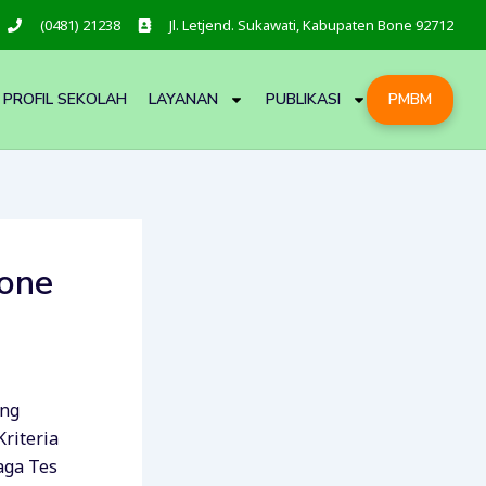
(0481) 21238
Jl. Letjend. Sukawati, Kabupaten Bone 92712
PROFIL SEKOLAH
LAYANAN
PUBLIKASI
PMBM
one
ang
riteria
aga Tes