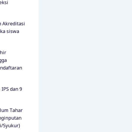
eksi
h Akreditasi
aka siswa
hir
gga
endaftaran
n IPS dan 9
ulum Tahar
nginputan
i/Syukur)