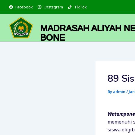
Skip
Facebook
Instagram
TikTok
to
content
MADRASAH ALIYAH NE
BONE
89 Si
By
admin
/
Jan
Watampone,
memenuhi sy
siswa eligi