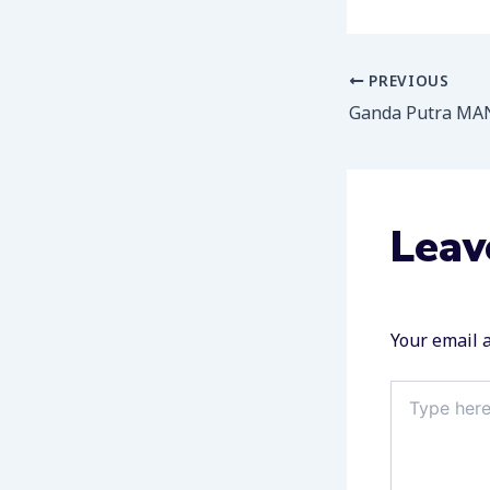
PREVIOUS
Leav
Your email a
Type
here..