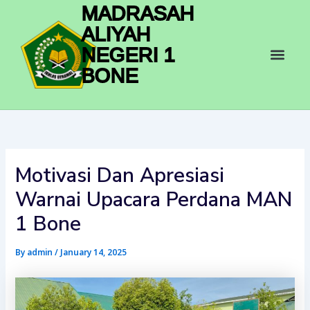
Skip
MADRASAH
to
ALIYAH
content
Men
NEGERI 1
BONE
Motivasi Dan Apresiasi
Warnai Upacara Perdana MAN
1 Bone
By
admin
/
January 14, 2025