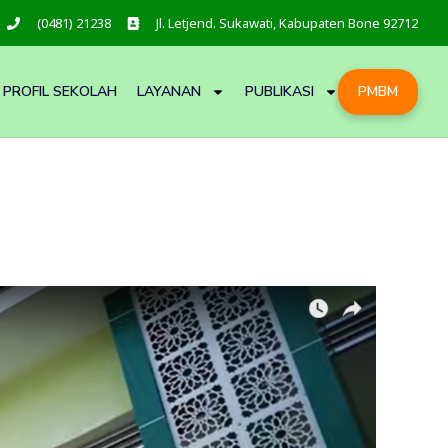
(0481) 21238
Jl. Letjend. Sukawati, Kabupaten Bone 92712
PROFIL SEKOLAH
LAYANAN
PUBLIKASI
PMBM