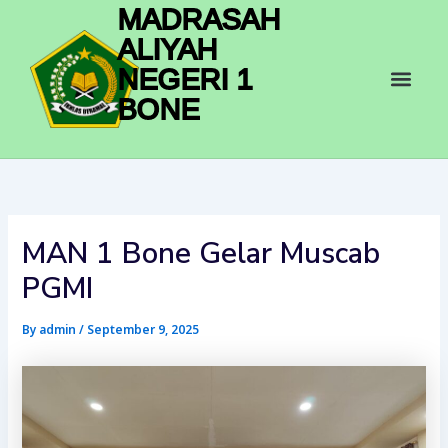
Skip
MADRASAH
to
ALIYAH
content
Men
NEGERI 1
BONE
MAN 1 Bone Gelar Muscab
PGMI
By
admin
/
September 9, 2025